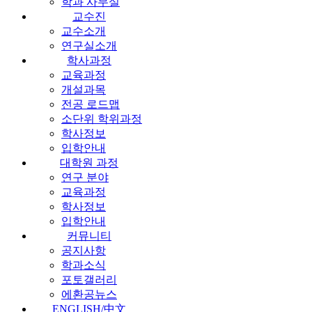
학과 사무실
교수진
교수소개
연구실소개
학사과정
교육과정
개설과목
전공 로드맵
소단위 학위과정
학사정보
입학안내
대학원 과정
연구 분야
교육과정
학사정보
입학안내
커뮤니티
공지사항
학과소식
포토갤러리
에환공뉴스
ENGLISH/中文