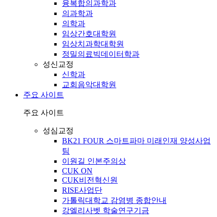
융복합의과학과
의과학과
의학과
임상간호대학원
임상치과학대학원
정밀의료빅데이터학과
성신교정
신학과
교회음악대학원
주요 사이트
주요 사이트
성심교정
BK21 FOUR 스마트파마 미래인재 양성사업
팀
이원길 인본주의상
CUK ON
CUK비전혁신원
RISE사업단
가톨릭대학교 감염병 종합안내
강엘리사벳 학술연구기금