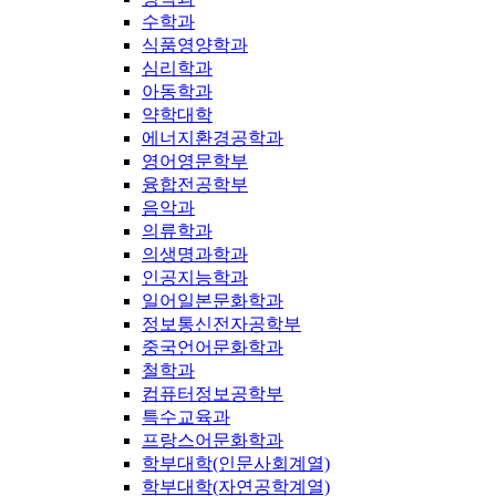
수학과
식품영양학과
심리학과
아동학과
약학대학
에너지환경공학과
영어영문학부
융합전공학부
음악과
의류학과
의생명과학과
인공지능학과
일어일본문화학과
정보통신전자공학부
중국언어문화학과
철학과
컴퓨터정보공학부
특수교육과
프랑스어문화학과
학부대학(인문사회계열)
학부대학(자연공학계열)