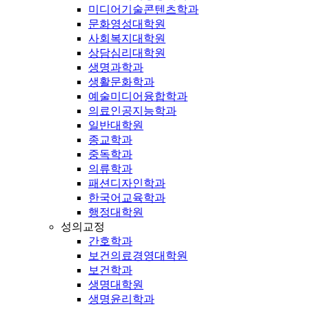
미디어기술콘텐츠학과
문화영성대학원
사회복지대학원
상담심리대학원
생명과학과
생활문화학과
예술미디어융합학과
의료인공지능학과
일반대학원
종교학과
중독학과
의류학과
패션디자인학과
한국어교육학과
행정대학원
성의교정
간호학과
보건의료경영대학원
보건학과
생명대학원
생명윤리학과