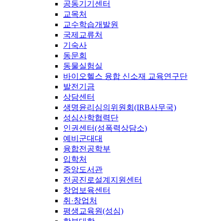
공동기기센터
교목처
교수학습개발원
국제교류처
기숙사
동문회
동물실험실
바이오헬스 융합 신소재 교육연구단
발전기금
상담센터
생명윤리심의위원회(IRB사무국)
성심산학협력단
인권센터(성폭력상담소)
예비군대대
융합전공학부
입학처
중앙도서관
전공진로설계지원센터
창업보육센터
취·창업처
평생교육원(성심)