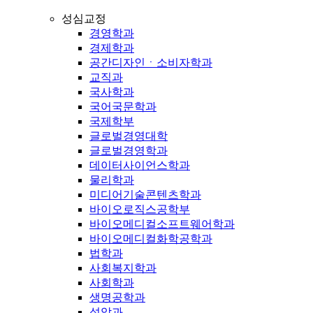
성심교정
경영학과
경제학과
공간디자인ㆍ소비자학과
교직과
국사학과
국어국문학과
국제학부
글로벌경영대학
글로벌경영학과
데이터사이언스학과
물리학과
미디어기술콘텐츠학과
바이오로직스공학부
바이오메디컬소프트웨어학과
바이오메디컬화학공학과
법학과
사회복지학과
사회학과
생명공학과
성악과