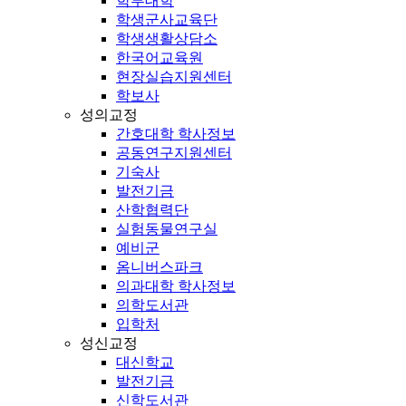
학부대학
학생군사교육단
학생생활상담소
한국어교육원
현장실습지원센터
학보사
성의교정
간호대학 학사정보
공동연구지원센터
기숙사
발전기금
산학협력단
실험동물연구실
예비군
옴니버스파크
의과대학 학사정보
의학도서관
입학처
성신교정
대신학교
발전기금
신학도서관