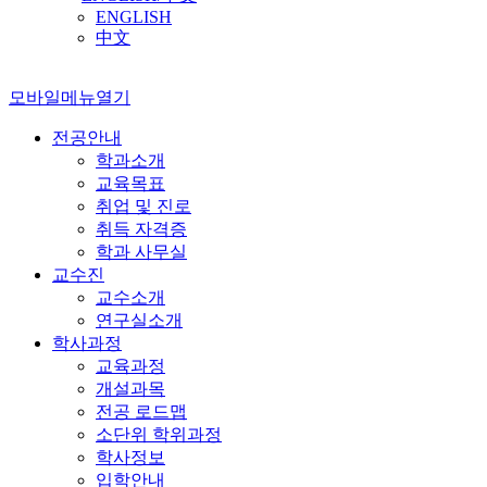
ENGLISH
中文
모바일메뉴열기
전공안내
학과소개
교육목표
취업 및 진로
취득 자격증
학과 사무실
교수진
교수소개
연구실소개
학사과정
교육과정
개설과목
전공 로드맵
소단위 학위과정
학사정보
입학안내