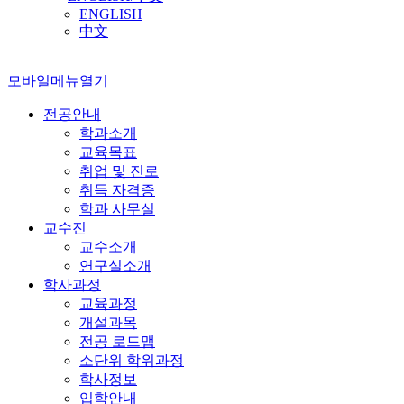
ENGLISH
中文
모바일메뉴열기
전공안내
학과소개
교육목표
취업 및 진로
취득 자격증
학과 사무실
교수진
교수소개
연구실소개
학사과정
교육과정
개설과목
전공 로드맵
소단위 학위과정
학사정보
입학안내