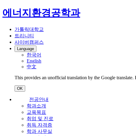
에너지환경공학과
가톨릭대학교
트리니티
사이버캠퍼스
Language
한국어
English
中文
This provides an unofficial translation by the Google translate.
OK
전공안내
학과소개
교육목표
취업 및 진로
취득 자격증
학과 사무실