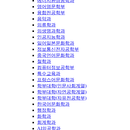
에너지환경공학과
영어영문학부
융합전공학부
음악과
의류학과
의생명과학과
인공지능학과
일어일본문화학과
정보통신전자공학부
중국언어문화학과
철학과
컴퓨터정보공학부
특수교육과
프랑스어문화학과
학부대학(인문사회계열)
학부대학(자연공학계열)
학부대학(자유전공학부)
한국어문화학과
행정학과
화학과
회계학과
AI의공학과