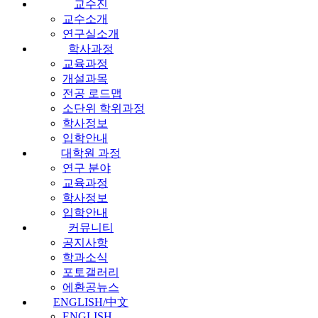
교수진
교수소개
연구실소개
학사과정
교육과정
개설과목
전공 로드맵
소단위 학위과정
학사정보
입학안내
대학원 과정
연구 분야
교육과정
학사정보
입학안내
커뮤니티
공지사항
학과소식
포토갤러리
에환공뉴스
ENGLISH/中文
ENGLISH