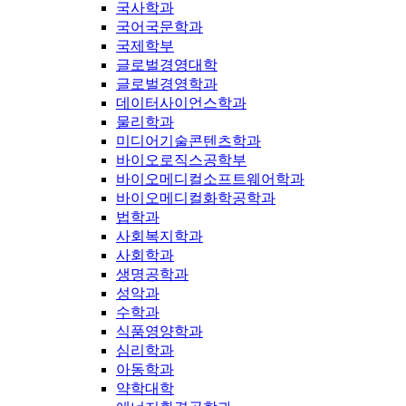
국사학과
국어국문학과
국제학부
글로벌경영대학
글로벌경영학과
데이터사이언스학과
물리학과
미디어기술콘텐츠학과
바이오로직스공학부
바이오메디컬소프트웨어학과
바이오메디컬화학공학과
법학과
사회복지학과
사회학과
생명공학과
성악과
수학과
식품영양학과
심리학과
아동학과
약학대학