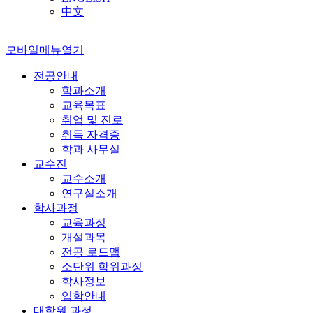
中文
모바일메뉴열기
전공안내
학과소개
교육목표
취업 및 진로
취득 자격증
학과 사무실
교수진
교수소개
연구실소개
학사과정
교육과정
개설과목
전공 로드맵
소단위 학위과정
학사정보
입학안내
대학원 과정