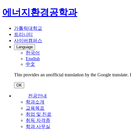
에너지환경공학과
가톨릭대학교
트리니티
사이버캠퍼스
Language
한국어
English
中文
This provides an unofficial translation by the Google translate.
OK
전공안내
학과소개
교육목표
취업 및 진로
취득 자격증
학과 사무실