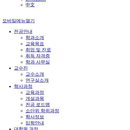
中文
모바일메뉴열기
전공안내
학과소개
교육목표
취업 및 진로
취득 자격증
학과 사무실
교수진
교수소개
연구실소개
학사과정
교육과정
개설과목
전공 로드맵
소단위 학위과정
학사정보
입학안내
대학원 과정