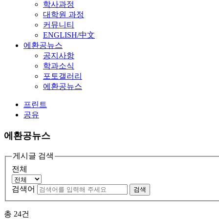
학사과정
대학원 과정
커뮤니티
ENGLISH/中文
에환공뉴스
공지사항
학과소식
포토갤러리
에환공뉴스
프린트
공유
에환공뉴스
게시글 검색
전체
검색어
검색
총
24
건