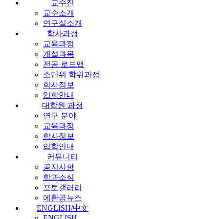
교수진
교수소개
연구실소개
학사과정
교육과정
개설과목
전공 로드맵
소단위 학위과정
학사정보
입학안내
대학원 과정
연구 분야
교육과정
학사정보
입학안내
커뮤니티
공지사항
학과소식
포토갤러리
에환공뉴스
ENGLISH/中文
ENGLISH