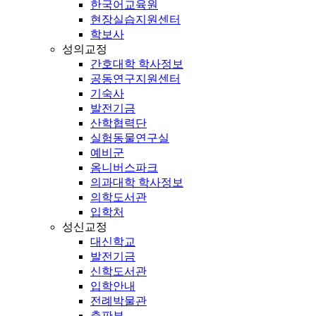
한국어교육원
현장실습지원센터
학보사
성의교정
간호대학 학사정보
공동연구지원센터
기숙사
발전기금
산학협력단
실험동물연구실
예비군
옴니버스파크
의과대학 학사정보
의학도서관
입학처
성신교정
대신학교
발전기금
신학도서관
입학안내
전례박물관
출판부