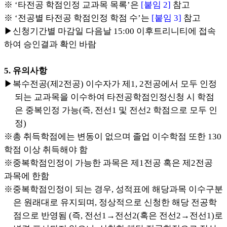
※ ‘타전공 학점인정 교과목 목록’은
[붙임 2]
참고
※ ‘전공별 타전공 학점인정 학점 수’는
[붙임 3]
참고
▶신청기간별 마감일 다음날 15:00 이후트리니티에 접속
하여 승인결과 확인 바람
5. 유의사항
▶복수전공(제2전공) 이수자가 제1, 2전공에서 모두 인정
되는 교과목을 이수하여 타전공학점인정신청 시 학점
은 중복인정 가능(즉, 전선1 및 전선2 학점으로 모두 인
정)
※총 취득학점에는 변동이 없으며 졸업 이수학점 또한 130
학점 이상 취득해야 함
※중복학점인정이 가능한 과목은 제1전공 혹은 제2전공
과목에 한함
※중복학점인정이 되는 경우, 성적표에 해당과목 이수구분
은 원래대로 유지되며, 정상적으로 신청한 해당 전공학
점으로 반영됨 (즉, 전선1→전선2(혹은 전선2→전선1)로