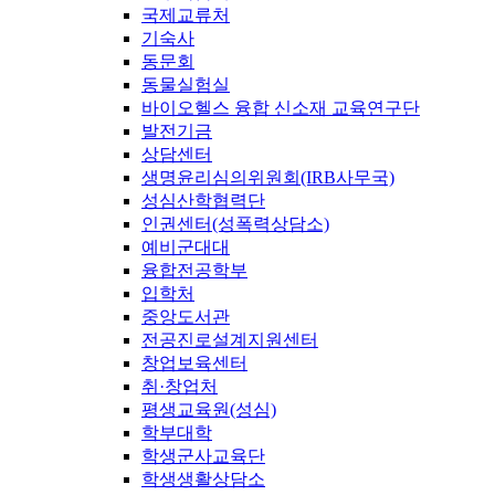
국제교류처
기숙사
동문회
동물실험실
바이오헬스 융합 신소재 교육연구단
발전기금
상담센터
생명윤리심의위원회(IRB사무국)
성심산학협력단
인권센터(성폭력상담소)
예비군대대
융합전공학부
입학처
중앙도서관
전공진로설계지원센터
창업보육센터
취·창업처
평생교육원(성심)
학부대학
학생군사교육단
학생생활상담소