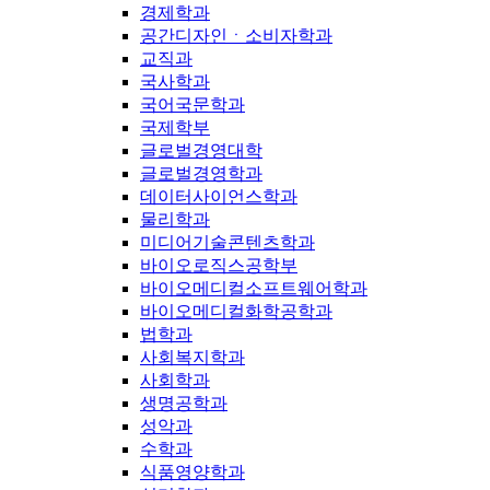
경제학과
공간디자인ㆍ소비자학과
교직과
국사학과
국어국문학과
국제학부
글로벌경영대학
글로벌경영학과
데이터사이언스학과
물리학과
미디어기술콘텐츠학과
바이오로직스공학부
바이오메디컬소프트웨어학과
바이오메디컬화학공학과
법학과
사회복지학과
사회학과
생명공학과
성악과
수학과
식품영양학과