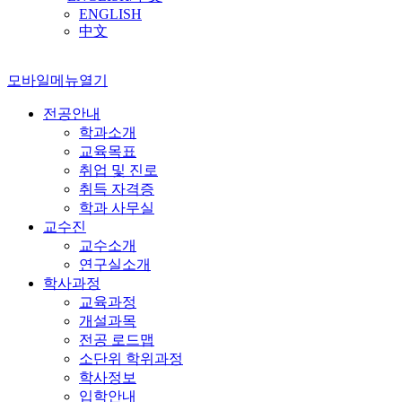
ENGLISH
中文
모바일메뉴열기
전공안내
학과소개
교육목표
취업 및 진로
취득 자격증
학과 사무실
교수진
교수소개
연구실소개
학사과정
교육과정
개설과목
전공 로드맵
소단위 학위과정
학사정보
입학안내