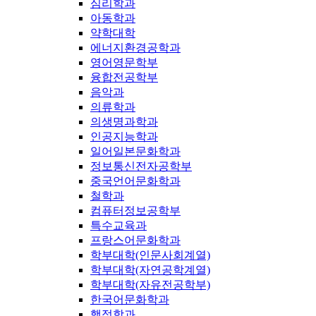
심리학과
아동학과
약학대학
에너지환경공학과
영어영문학부
융합전공학부
음악과
의류학과
의생명과학과
인공지능학과
일어일본문화학과
정보통신전자공학부
중국언어문화학과
철학과
컴퓨터정보공학부
특수교육과
프랑스어문화학과
학부대학(인문사회계열)
학부대학(자연공학계열)
학부대학(자유전공학부)
한국어문화학과
행정학과