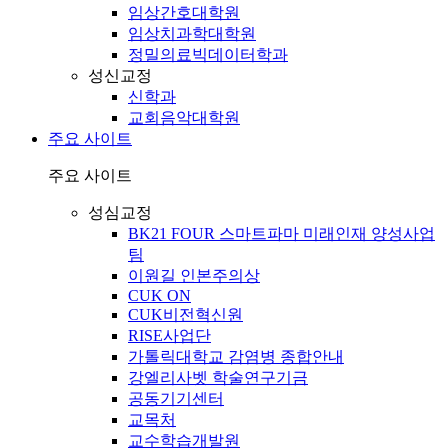
임상간호대학원
임상치과학대학원
정밀의료빅데이터학과
성신교정
신학과
교회음악대학원
주요 사이트
주요 사이트
성심교정
BK21 FOUR 스마트파마 미래인재 양성사업
팀
이원길 인본주의상
CUK ON
CUK비전혁신원
RISE사업단
가톨릭대학교 감염병 종합안내
강엘리사벳 학술연구기금
공동기기센터
교목처
교수학습개발원