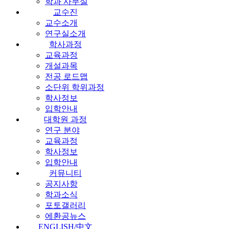
학과 사무실
교수진
교수소개
연구실소개
학사과정
교육과정
개설과목
전공 로드맵
소단위 학위과정
학사정보
입학안내
대학원 과정
연구 분야
교육과정
학사정보
입학안내
커뮤니티
공지사항
학과소식
포토갤러리
에환공뉴스
ENGLISH/中文