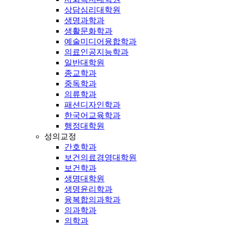
상담심리대학원
생명과학과
생활문화학과
예술미디어융합학과
의료인공지능학과
일반대학원
종교학과
중독학과
의류학과
패션디자인학과
한국어교육학과
행정대학원
성의교정
간호학과
보건의료경영대학원
보건학과
생명대학원
생명윤리학과
융복합의과학과
의과학과
의학과