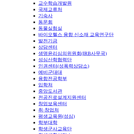
교수학습개발원
국제교류처
기숙사
동문회
동물실험실
바이오헬스 융합 신소재 교육연구단
발전기금
상담센터
생명윤리심의위원회(IRB사무국)
성심산학협력단
인권센터(성폭력상담소)
예비군대대
융합전공학부
입학처
중앙도서관
전공진로설계지원센터
창업보육센터
취·창업처
평생교육원(성심)
학부대학
학생군사교육단