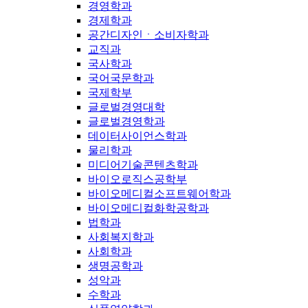
경영학과
경제학과
공간디자인ㆍ소비자학과
교직과
국사학과
국어국문학과
국제학부
글로벌경영대학
글로벌경영학과
데이터사이언스학과
물리학과
미디어기술콘텐츠학과
바이오로직스공학부
바이오메디컬소프트웨어학과
바이오메디컬화학공학과
법학과
사회복지학과
사회학과
생명공학과
성악과
수학과