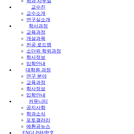
학과 사무실
교수진
교수소개
연구실소개
학사과정
교육과정
개설과목
전공 로드맵
소단위 학위과정
학사정보
입학안내
대학원 과정
연구 분야
교육과정
학사정보
입학안내
커뮤니티
공지사항
학과소식
포토갤러리
에환공뉴스
ENGLISH/中文