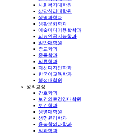
사회복지대학원
상담심리대학원
생명과학과
생활문화학과
예술미디어융합학과
의료인공지능학과
일반대학원
종교학과
중독학과
의류학과
패션디자인학과
한국어교육학과
행정대학원
성의교정
간호학과
보건의료경영대학원
보건학과
생명대학원
생명윤리학과
융복합의과학과
의과학과