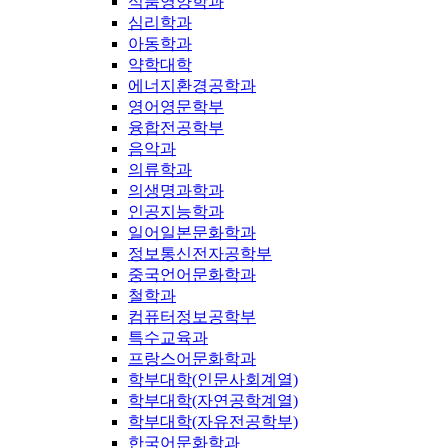
식품영양학과
심리학과
아동학과
약학대학
에너지환경공학과
영어영문학부
융합전공학부
음악과
의류학과
의생명과학과
인공지능학과
일어일본문화학과
정보통신전자공학부
중국언어문화학과
철학과
컴퓨터정보공학부
특수교육과
프랑스어문화학과
학부대학(인문사회계열)
학부대학(자연공학계열)
학부대학(자유전공학부)
한국어문화학과