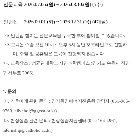
전문교육
2026.07.06.(
월
) ~ 2026.08.10.(
월
) (5
주
)
인턴십
2026.09.01.(
화
) ~ 2026.12.31.(
목
) (4
개월
)
※
인턴십 참여는 전문교육을 수료한 후에 참여할 수 있습니다
.
※
교육은 주중 오전
10
시
~
오후
5
시 동안 오프라인으로 진행하
며
,
주말 및 공휴일은 교육이 진행되지 않습니다
.
나
.
교육장소
:
성균관대학교 자연과학캠퍼스
(
경기도 수원시 장안
구 서부로
2066)
4.
문의
가
.
기후미래 관련 문의
:
경기환경에너지진흥원 담당자
(031-985-
0769, ellychoi@ggeea.or.kr)
나
.
현장실습 관련 문의
:
현장실습지원센터
(02-2164-4961,
internship@catholic.ac.kr)