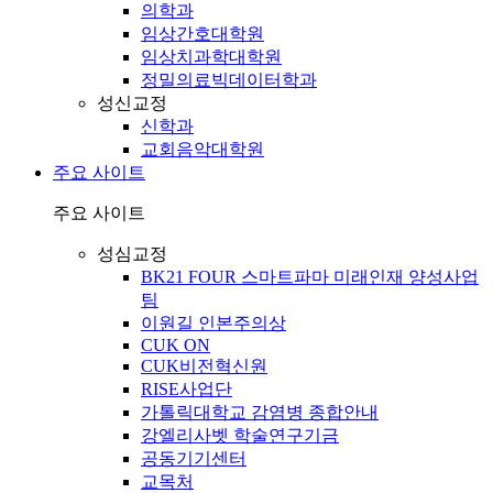
의학과
임상간호대학원
임상치과학대학원
정밀의료빅데이터학과
성신교정
신학과
교회음악대학원
주요 사이트
주요 사이트
성심교정
BK21 FOUR 스마트파마 미래인재 양성사업
팀
이원길 인본주의상
CUK ON
CUK비전혁신원
RISE사업단
가톨릭대학교 감염병 종합안내
강엘리사벳 학술연구기금
공동기기센터
교목처