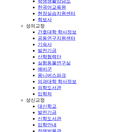
학생생활상담소
한국어교육원
현장실습지원센터
학보사
성의교정
간호대학 학사정보
공동연구지원센터
기숙사
발전기금
산학협력단
실험동물연구실
예비군
옴니버스파크
의과대학 학사정보
의학도서관
입학처
성신교정
대신학교
발전기금
신학도서관
입학안내
전례박물관