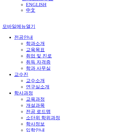
ENGLISH
中文
모바일메뉴열기
전공안내
학과소개
교육목표
취업 및 진로
취득 자격증
학과 사무실
교수진
교수소개
연구실소개
학사과정
교육과정
개설과목
전공 로드맵
소단위 학위과정
학사정보
입학안내