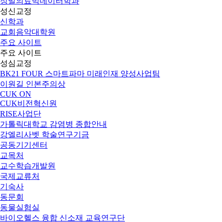
정밀의료빅데이터학과
성신교정
신학과
교회음악대학원
주요 사이트
주요 사이트
성심교정
BK21 FOUR 스마트파마 미래인재 양성사업팀
이원길 인본주의상
CUK ON
CUK비전혁신원
RISE사업단
가톨릭대학교 감염병 종합안내
강엘리사벳 학술연구기금
공동기기센터
교목처
교수학습개발원
국제교류처
기숙사
동문회
동물실험실
바이오헬스 융합 신소재 교육연구단