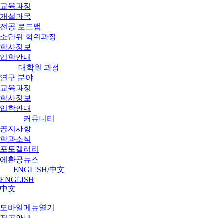
교육과정
개설과목
전공 로드맵
소단위 학위과정
학사정보
입학안내
대학원 과정
연구 분야
교육과정
학사정보
입학안내
커뮤니티
공지사항
학과소식
포토갤러리
에환공뉴스
ENGLISH/中文
ENGLISH
中文
모바일메뉴열기
전공안내