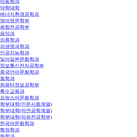
아동학과
약학대학
에너지환경공학과
영어영문학부
융합전공학부
음악과
의류학과
의생명과학과
인공지능학과
일어일본문화학과
정보통신전자공학부
중국언어문화학과
철학과
컴퓨터정보공학부
특수교육과
프랑스어문화학과
학부대학(인문사회계열)
학부대학(자연공학계열)
학부대학(자유전공학부)
한국어문화학과
행정학과
화학과