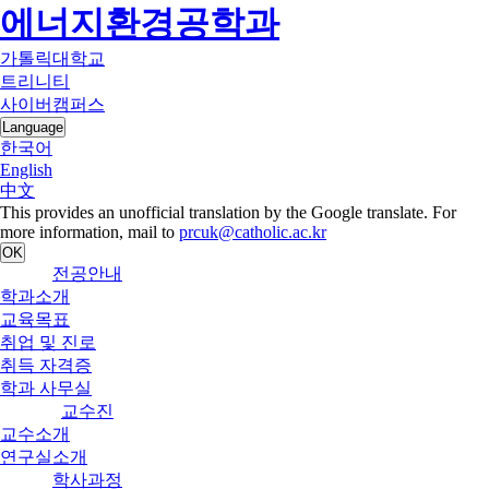
에너지환경공학과
가톨릭대학교
트리니티
사이버캠퍼스
Language
한국어
English
中文
This provides an unofficial translation by the Google translate. For
more information, mail to
prcuk@catholic.ac.kr
OK
전공안내
학과소개
교육목표
취업 및 진로
취득 자격증
학과 사무실
교수진
교수소개
연구실소개
학사과정