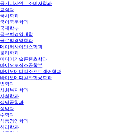
공간디자인ㆍ소비자학과
교직과
국사학과
국어국문학과
국제학부
글로벌경영대학
글로벌경영학과
데이터사이언스학과
물리학과
미디어기술콘텐츠학과
바이오로직스공학부
바이오메디컬소프트웨어학과
바이오메디컬화학공학과
법학과
사회복지학과
사회학과
생명공학과
성악과
수학과
식품영양학과
심리학과