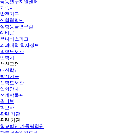
공동연구지원센터
기숙사
발전기금
산학협력단
실험동물연구실
예비군
옴니버스파크
의과대학 학사정보
의학도서관
입학처
성신교정
대신학교
발전기금
신학도서관
입학안내
전례박물관
출판부
학보사
관련 기관
관련 기관
학교법인 가톨릭학원
가톨릭중앙의료원