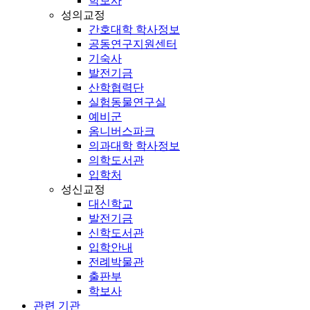
학보사
성의교정
간호대학 학사정보
공동연구지원센터
기숙사
발전기금
산학협력단
실험동물연구실
예비군
옴니버스파크
의과대학 학사정보
의학도서관
입학처
성신교정
대신학교
발전기금
신학도서관
입학안내
전례박물관
출판부
학보사
관련 기관