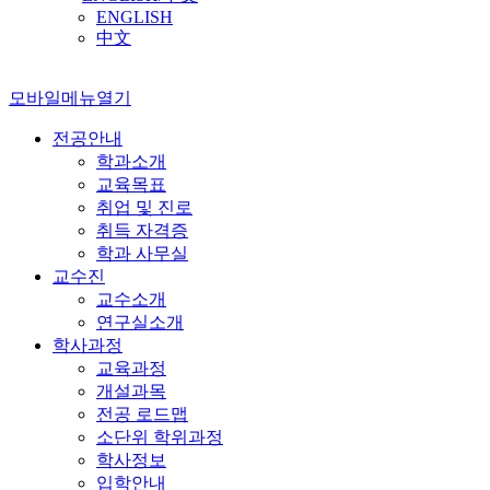
ENGLISH
中文
모바일메뉴열기
전공안내
학과소개
교육목표
취업 및 진로
취득 자격증
학과 사무실
교수진
교수소개
연구실소개
학사과정
교육과정
개설과목
전공 로드맵
소단위 학위과정
학사정보
입학안내