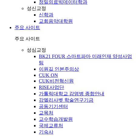
정밀의료빅데이터학과
성신교정
신학과
교회음악대학원
주요 사이트
주요 사이트
성심교정
BK21 FOUR 스마트파마 미래인재 양성사업
팀
이원길 인본주의상
CUK ON
CUK비전혁신원
RISE사업단
가톨릭대학교 감염병 종합안내
강엘리사벳 학술연구기금
공동기기센터
교목처
교수학습개발원
국제교류처
기숙사