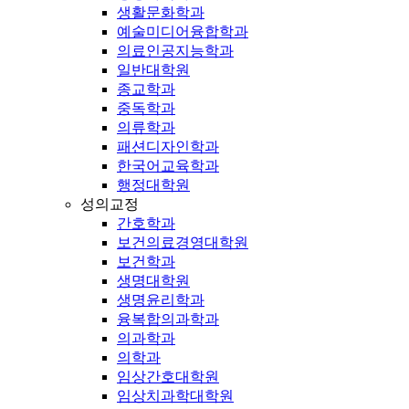
생활문화학과
예술미디어융합학과
의료인공지능학과
일반대학원
종교학과
중독학과
의류학과
패션디자인학과
한국어교육학과
행정대학원
성의교정
간호학과
보건의료경영대학원
보건학과
생명대학원
생명윤리학과
융복합의과학과
의과학과
의학과
임상간호대학원
임상치과학대학원