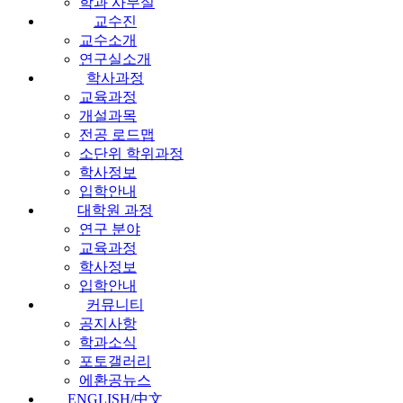
학과 사무실
교수진
교수소개
연구실소개
학사과정
교육과정
개설과목
전공 로드맵
소단위 학위과정
학사정보
입학안내
대학원 과정
연구 분야
교육과정
학사정보
입학안내
커뮤니티
공지사항
학과소식
포토갤러리
에환공뉴스
ENGLISH/中文