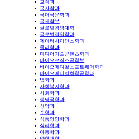
교직과
국사학과
국어국문학과
국제학부
글로벌경영대학
글로벌경영학과
데이터사이언스학과
물리학과
미디어기술콘텐츠학과
바이오로직스공학부
바이오메디컬소프트웨어학과
바이오메디컬화학공학과
법학과
사회복지학과
사회학과
생명공학과
성악과
수학과
식품영양학과
심리학과
아동학과
약학대학