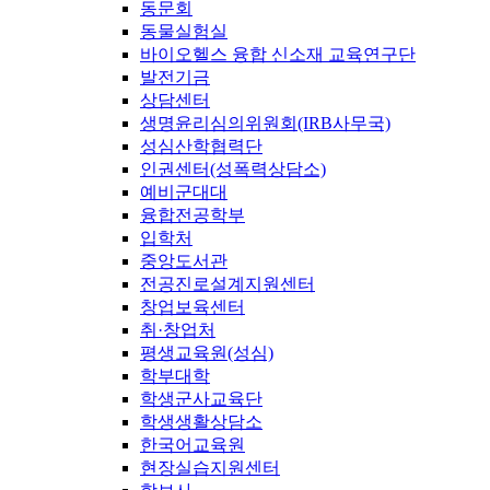
동문회
동물실험실
바이오헬스 융합 신소재 교육연구단
발전기금
상담센터
생명윤리심의위원회(IRB사무국)
성심산학협력단
인권센터(성폭력상담소)
예비군대대
융합전공학부
입학처
중앙도서관
전공진로설계지원센터
창업보육센터
취·창업처
평생교육원(성심)
학부대학
학생군사교육단
학생생활상담소
한국어교육원
현장실습지원센터