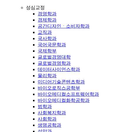
성심교정
경영학과
경제학과
공간디자인ㆍ소비자학과
교직과
국사학과
국어국문학과
국제학부
글로벌경영대학
글로벌경영학과
데이터사이언스학과
물리학과
미디어기술콘텐츠학과
바이오로직스공학부
바이오메디컬소프트웨어학과
바이오메디컬화학공학과
법학과
사회복지학과
사회학과
생명공학과
성악과