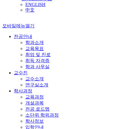
ENGLISH
中文
모바일메뉴열기
전공안내
학과소개
교육목표
취업 및 진로
취득 자격증
학과 사무실
교수진
교수소개
연구실소개
학사과정
교육과정
개설과목
전공 로드맵
소단위 학위과정
학사정보
입학안내