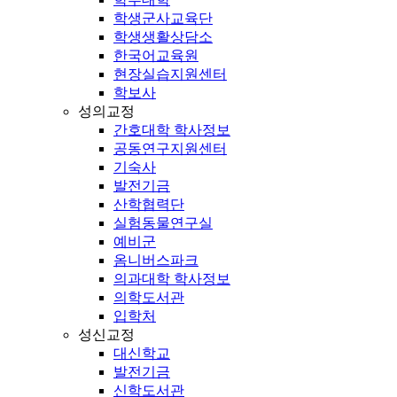
학생군사교육단
학생생활상담소
한국어교육원
현장실습지원센터
학보사
성의교정
간호대학 학사정보
공동연구지원센터
기숙사
발전기금
산학협력단
실험동물연구실
예비군
옴니버스파크
의과대학 학사정보
의학도서관
입학처
성신교정
대신학교
발전기금
신학도서관