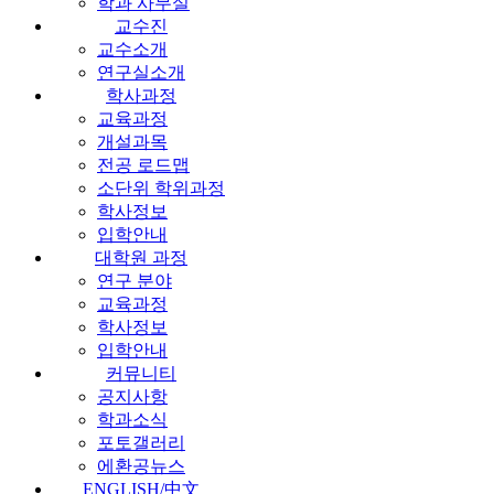
학과 사무실
교수진
교수소개
연구실소개
학사과정
교육과정
개설과목
전공 로드맵
소단위 학위과정
학사정보
입학안내
대학원 과정
연구 분야
교육과정
학사정보
입학안내
커뮤니티
공지사항
학과소식
포토갤러리
에환공뉴스
ENGLISH/中文