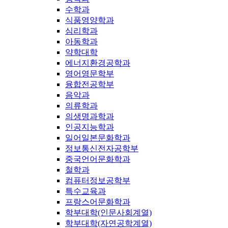
수학과
식품영양학과
심리학과
아동학과
약학대학
에너지환경공학과
영어영문학부
융합전공학부
음악과
의류학과
의생명과학과
인공지능학과
일어일본문화학과
정보통신전자공학부
중국언어문화학과
철학과
컴퓨터정보공학부
특수교육과
프랑스어문화학과
학부대학(인문사회계열)
학부대학(자연공학계열)