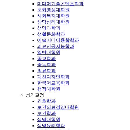
미디어기술콘텐츠학과
문화영성대학원
사회복지대학원
상담심리대학원
생명과학과
생활문화학과
예술미디어융합학과
의료인공지능학과
일반대학원
종교학과
중독학과
의류학과
패션디자인학과
한국어교육학과
행정대학원
성의교정
간호학과
보건의료경영대학원
보건학과
생명대학원
생명윤리학과