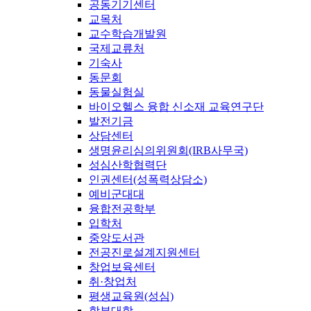
공동기기센터
교목처
교수학습개발원
국제교류처
기숙사
동문회
동물실험실
바이오헬스 융합 신소재 교육연구단
발전기금
상담센터
생명윤리심의위원회(IRB사무국)
성심산학협력단
인권센터(성폭력상담소)
예비군대대
융합전공학부
입학처
중앙도서관
전공진로설계지원센터
창업보육센터
취·창업처
평생교육원(성심)
학부대학