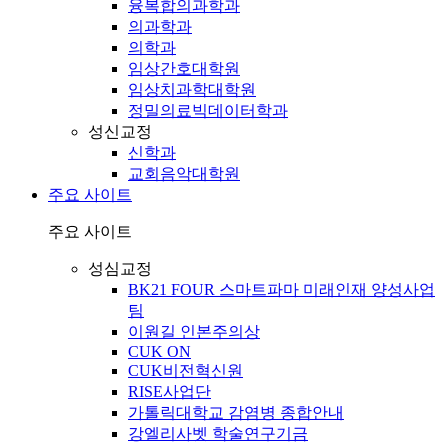
융복합의과학과
의과학과
의학과
임상간호대학원
임상치과학대학원
정밀의료빅데이터학과
성신교정
신학과
교회음악대학원
주요 사이트
주요 사이트
성심교정
BK21 FOUR 스마트파마 미래인재 양성사업
팀
이원길 인본주의상
CUK ON
CUK비전혁신원
RISE사업단
가톨릭대학교 감염병 종합안내
강엘리사벳 학술연구기금