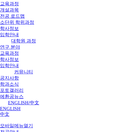
교육과정
개설과목
전공 로드맵
소단위 학위과정
학사정보
입학안내
대학원 과정
연구 분야
교육과정
학사정보
입학안내
커뮤니티
공지사항
학과소식
포토갤러리
에환공뉴스
ENGLISH/中文
ENGLISH
中文
모바일메뉴열기
전공안내