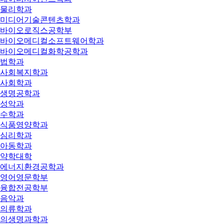
물리학과
미디어기술콘텐츠학과
바이오로직스공학부
바이오메디컬소프트웨어학과
바이오메디컬화학공학과
법학과
사회복지학과
사회학과
생명공학과
성악과
수학과
식품영양학과
심리학과
아동학과
약학대학
에너지환경공학과
영어영문학부
융합전공학부
음악과
의류학과
의생명과학과