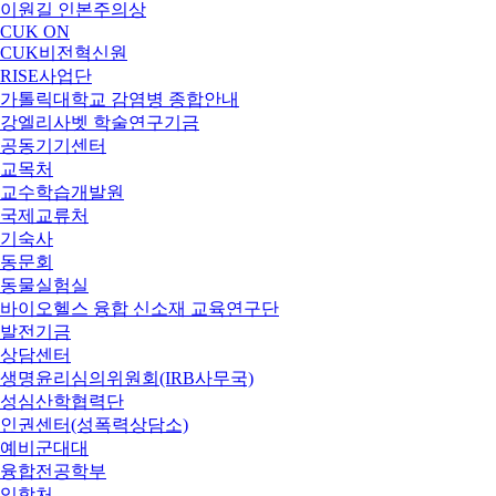
이원길 인본주의상
CUK ON
CUK비전혁신원
RISE사업단
가톨릭대학교 감염병 종합안내
강엘리사벳 학술연구기금
공동기기센터
교목처
교수학습개발원
국제교류처
기숙사
동문회
동물실험실
바이오헬스 융합 신소재 교육연구단
발전기금
상담센터
생명윤리심의위원회(IRB사무국)
성심산학협력단
인권센터(성폭력상담소)
예비군대대
융합전공학부
입학처