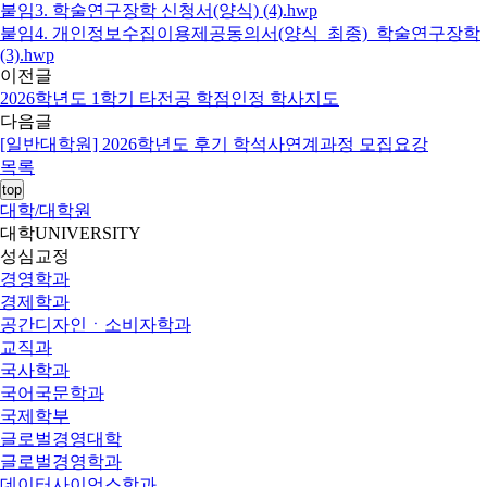
붙임3. 학술연구장학 신청서(양식) (4).hwp
붙임4. 개인정보수집이용제공동의서(양식_최종)_학술연구장학
(3).hwp
이전글
2026학년도 1학기 타전공 학점인정 학사지도
다음글
[일반대학원] 2026학년도 후기 학석사연계과정 모집요강
목록
top
대학/대학원
대학
UNIVERSITY
성심교정
경영학과
경제학과
공간디자인ㆍ소비자학과
교직과
국사학과
국어국문학과
국제학부
글로벌경영대학
글로벌경영학과
데이터사이언스학과