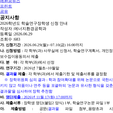
에환공뉴스
프린트
공유
공지사항
2026학년도 학술연구장학생 신청 안내
작성자 :
에너지환경공학과
등록일 :
2026.06.29
조회수 :
683
가. 신청기간
: 2026.06.29(월)~ 07.10(금) 16:00까지
나. 신청방법
: 각 학부(과) 사무실에 신청서, 학술연구계획서, 개인정
보수집이용동의서 제출
다. 분 야
: 각 학부(과)에서 선정
라. 연구기간
: 2026년 7월초~10월말
마.
결과물
제출
: 각 학부(과)에서 제출기한 및 제출서류를 결정함
※ 장학위원회 심의 결과 : 학과 참여확대를 위해 논문으로 국한시
키지 않고 작품이나 연주 등을 포괄하되 '논문과 유사한 형식을 갖춘
결과물'을 심사하여 장학 추천함
바.
명단제출
: 2026년 11월 17(화) 17:00까지
사. 제출서류
: 장학생 명단(붙임2 양식) 1부, 학술연구논문 파일 1부
아. 제출방법
:
공문(
결과물
파일 첨부_용량초과 시