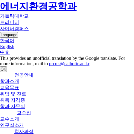
에너지환경공학과
가톨릭대학교
트리니티
사이버캠퍼스
Language
한국어
English
中文
This provides an unofficial translation by the Google translate. For
more information, mail to
prcuk@catholic.ac.kr
OK
전공안내
학과소개
교육목표
취업 및 진로
취득 자격증
학과 사무실
교수진
교수소개
연구실소개
학사과정