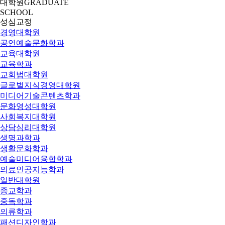
대학원
GRADUATE
SCHOOL
성심교정
경영대학원
공연예술문화학과
교육대학원
교육학과
교회법대학원
글로벌지식경영대학원
미디어기술콘텐츠학과
문화영성대학원
사회복지대학원
상담심리대학원
생명과학과
생활문화학과
예술미디어융합학과
의료인공지능학과
일반대학원
종교학과
중독학과
의류학과
패션디자인학과