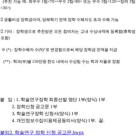
(추천 가능 예: 최우수 1팀<70>+우수 2팀<80> 또는 우수 3팀<120>+장려 3팀
<30>)
 생활비성 장학금이며, 당해학기 전액 장학 수혜자도 초과 수혜 가능
 기타 : 장학생으로 추천받은 모든 참여자는 교내 수상내역에 등록함(휴학생
포함)
※ (
*
) :
장학수혜자 수(N)”
로 변경함으로써 해당 장학금 전액을 지급
(
**
) :
학과(부)별 150만원 한도 내에서 수상팀 수는 학과 자율로 정함
붙 임 : 1. 학술연구장학 최종선발 명단 1부(양식) 1부
2. 장학신청 공고문 1부
3. 학술연구장학 신청서(양식) 1부
4. 개인정보수집이용제공동의서(양식) 1부. 끝.
붙임2. 학술연구 장학 신청 공고문.hwpx