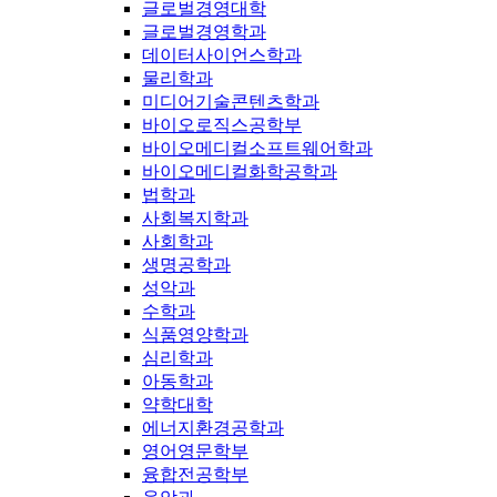
글로벌경영대학
글로벌경영학과
데이터사이언스학과
물리학과
미디어기술콘텐츠학과
바이오로직스공학부
바이오메디컬소프트웨어학과
바이오메디컬화학공학과
법학과
사회복지학과
사회학과
생명공학과
성악과
수학과
식품영양학과
심리학과
아동학과
약학대학
에너지환경공학과
영어영문학부
융합전공학부