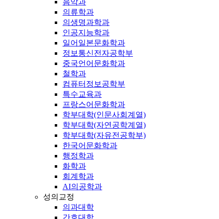
음악과
의류학과
의생명과학과
인공지능학과
일어일본문화학과
정보통신전자공학부
중국언어문화학과
철학과
컴퓨터정보공학부
특수교육과
프랑스어문화학과
학부대학(인문사회계열)
학부대학(자연공학계열)
학부대학(자유전공학부)
한국어문화학과
행정학과
화학과
회계학과
AI의공학과
성의교정
의과대학
간호대학