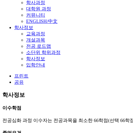
학사과정
대학원 과정
커뮤니티
ENGLISH/中文
학사정보
교육과정
개설과목
전공 로드맵
소단위 학위과정
학사정보
입학안내
프린트
공유
학사정보
이수학점
전공심화 과정 이수자는 전공과목을 최소한 66학점(선택 66학점
졸업요건