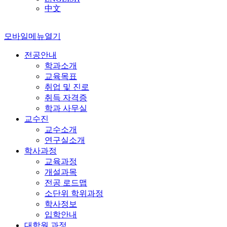
中文
모바일메뉴열기
전공안내
학과소개
교육목표
취업 및 진로
취득 자격증
학과 사무실
교수진
교수소개
연구실소개
학사과정
교육과정
개설과목
전공 로드맵
소단위 학위과정
학사정보
입학안내
대학원 과정