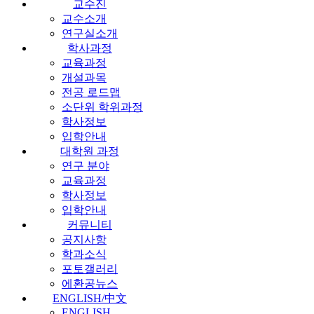
교수진
교수소개
연구실소개
학사과정
교육과정
개설과목
전공 로드맵
소단위 학위과정
학사정보
입학안내
대학원 과정
연구 분야
교육과정
학사정보
입학안내
커뮤니티
공지사항
학과소식
포토갤러리
에환공뉴스
ENGLISH/中文
ENGLISH