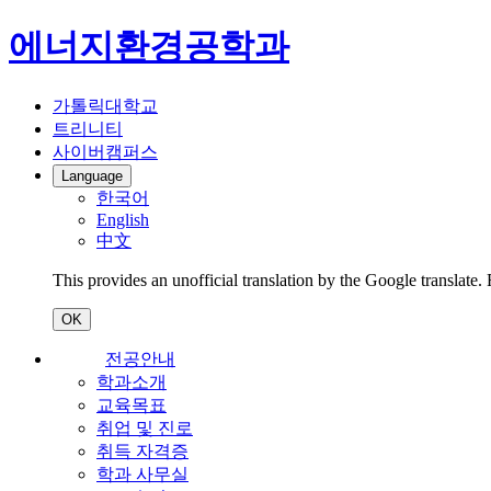
에너지환경공학과
가톨릭대학교
트리니티
사이버캠퍼스
Language
한국어
English
中文
This provides an unofficial translation by the Google translate.
OK
전공안내
학과소개
교육목표
취업 및 진로
취득 자격증
학과 사무실