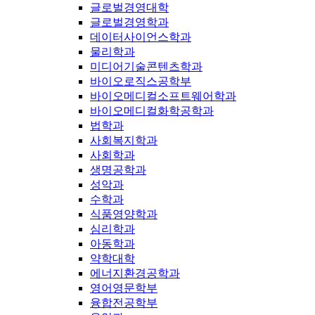
글로벌경영대학
글로벌경영학과
데이터사이언스학과
물리학과
미디어기술콘텐츠학과
바이오로직스공학부
바이오메디컬소프트웨어학과
바이오메디컬화학공학과
법학과
사회복지학과
사회학과
생명공학과
성악과
수학과
식품영양학과
심리학과
아동학과
약학대학
에너지환경공학과
영어영문학부
융합전공학부