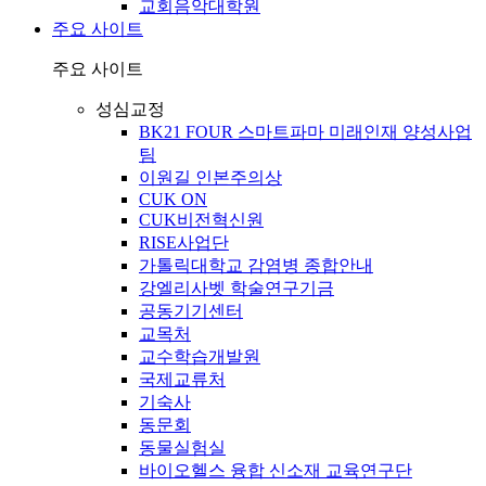
교회음악대학원
주요 사이트
주요 사이트
성심교정
BK21 FOUR 스마트파마 미래인재 양성사업
팀
이원길 인본주의상
CUK ON
CUK비전혁신원
RISE사업단
가톨릭대학교 감염병 종합안내
강엘리사벳 학술연구기금
공동기기센터
교목처
교수학습개발원
국제교류처
기숙사
동문회
동물실험실
바이오헬스 융합 신소재 교육연구단