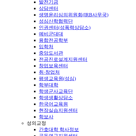
발전기금
상담센터
생명윤리심의위원회(IRB사무국)
성심산학협력단
인권센터(성폭력상담소)
예비군대대
융합전공학부
입학처
중앙도서관
전공진로설계지원센터
창업보육센터
취·창업처
평생교육원(성심)
학부대학
학생군사교육단
학생생활상담소
한국어교육원
현장실습지원센터
학보사
성의교정
간호대학 학사정보
공동연구지원센터