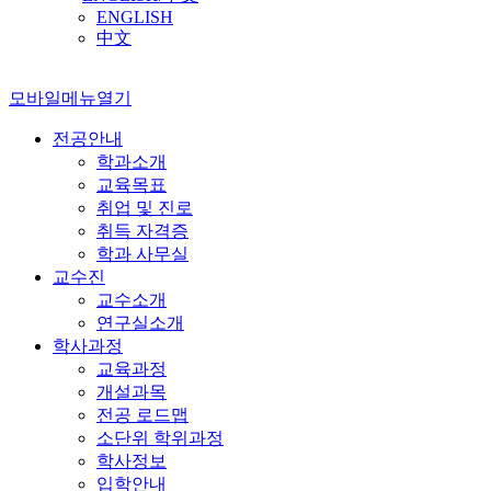
ENGLISH
中文
모바일메뉴열기
전공안내
학과소개
교육목표
취업 및 진로
취득 자격증
학과 사무실
교수진
교수소개
연구실소개
학사과정
교육과정
개설과목
전공 로드맵
소단위 학위과정
학사정보
입학안내