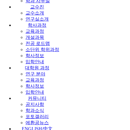
학과 사무실
교수진
교수소개
연구실소개
학사과정
교육과정
개설과목
전공 로드맵
소단위 학위과정
학사정보
입학안내
대학원 과정
연구 분야
교육과정
학사정보
입학안내
커뮤니티
공지사항
학과소식
포토갤러리
에환공뉴스
ENGLISH/中文