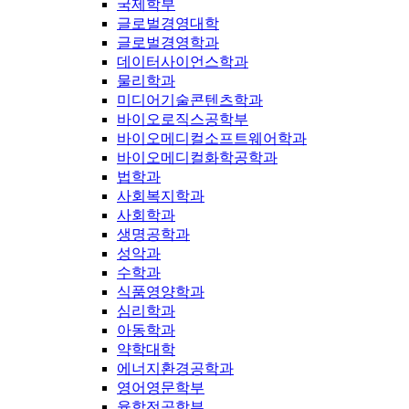
국제학부
글로벌경영대학
글로벌경영학과
데이터사이언스학과
물리학과
미디어기술콘텐츠학과
바이오로직스공학부
바이오메디컬소프트웨어학과
바이오메디컬화학공학과
법학과
사회복지학과
사회학과
생명공학과
성악과
수학과
식품영양학과
심리학과
아동학과
약학대학
에너지환경공학과
영어영문학부
융합전공학부