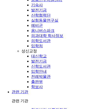
기숙사
발전기금
산학협력단
실험동물연구실
예비군
옴니버스파크
의과대학 학사정보
의학도서관
입학처
성신교정
대신학교
발전기금
신학도서관
입학안내
전례박물관
출판부
학보사
관련 기관
관련 기관