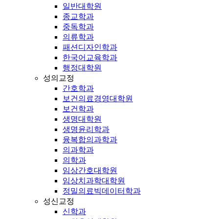
일반대학원
종교학과
중독학과
의류학과
패션디자인학과
한국어교육학과
행정대학원
성의교정
간호학과
보건의료경영대학원
보건학과
생명대학원
생명윤리학과
융복합의과학과
의과학과
의학과
임상간호대학원
임상치과학대학원
정밀의료빅데이터학과
성신교정
신학과