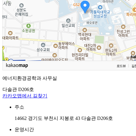
로드뷰
길
에너지환경공학과 사무실
다솔관 D206호
카카오맵에서 길찾기
주소
14662 경기도 부천시 지봉로 43 다솔관 D206호
운영시간